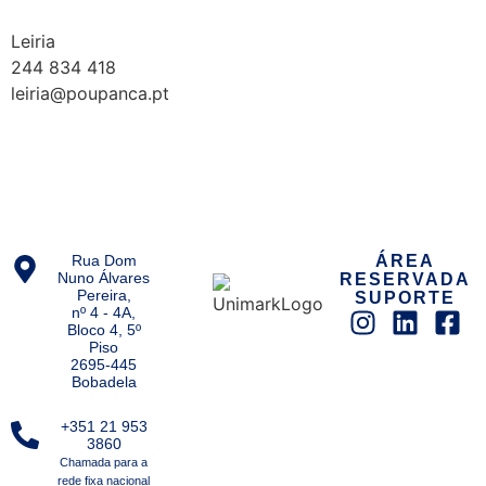
Leiria
244 834 418
leiria@poupanca.pt
Rua Dom
ÁREA
Nuno Álvares
RESERVADA
Pereira,
SUPORTE
nº 4 - 4A,
Bloco 4, 5º
Piso
2695-445
Bobadela
+351 21 953
3860
Chamada para a
rede fixa nacional