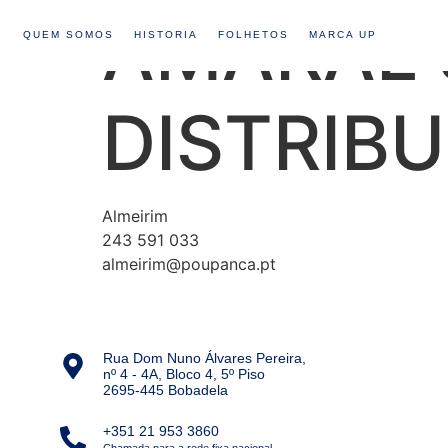
AMARAL &
QUEM SOMOS
HISTORIA
FOLHETOS
MARCA UP
DISTRIBUI
Almeirim
243 591 033
almeirim@poupanca.pt
Rua Dom Nuno Álvares Pereira,
nº 4 - 4A, Bloco 4, 5º Piso
2695-445 Bobadela
+351 21 953 3860