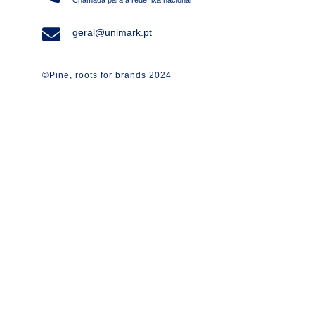
Chamada para a rede fixa nacional
geral@unimark.pt
©Pine, roots for brands 2024