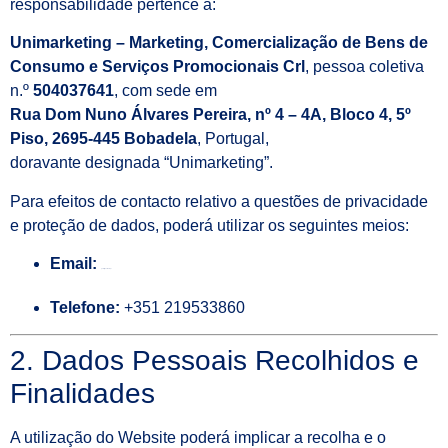
responsabilidade pertence a:
Unimarketing – Marketing, Comercialização de Bens de
Consumo e Serviços Promocionais Crl
, pessoa coletiva
n.º
504037641
, com sede em
Rua Dom Nuno Álvares Pereira, nº 4 – 4A, Bloco 4, 5º
Piso, 2695-445 Bobadela
, Portugal,
doravante designada “Unimarketing”.
Para efeitos de contacto relativo a questões de privacidade
e proteção de dados, poderá utilizar os seguintes meios:
Email:
geral@unimark.pt
Telefone:
+351 219533860
2. Dados Pessoais Recolhidos e
Finalidades
A utilização do Website poderá implicar a recolha e o